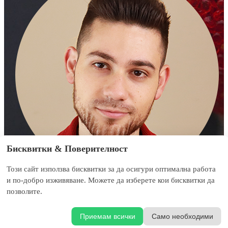
Бисквитки & Поверителност
Този сайт използва бисквитки за да осигури оптимална работа
и по-добро изживяване. Можете да изберете кои бисквитки да
Отговори на въпросите ми а аз ще свърша
позволите.
останалото.
Любослав Любенов, психолог, сексолог и коуч.
Приемам всички
Само необходими
Започни теста