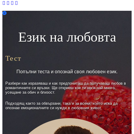
Facebook
Instagram
YouTube
LinkedIn
Език на любовта
Тест
Попълни теста и опознай своя любовен език.
Разбери как изразяваш и как предпочиташ да получаваш любов в
романтичните си връзки.
Ще откриеш кое ти носи най-много
усещане за обич и близост.
Подходящ както за обвързани, така и за всеки, който иска да
опознае емоционалните си нужди в любовния живот.