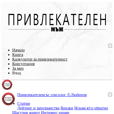
Начало
Книга
Калкулатор за привлекателност
Консултация
За мен
Вход
Привлекателен
със сексолог Л.Любенов
Статии
Дейтинг и запознанства
Връзки
Искам я/го обратно
Щастлив живот
Интимно здраве