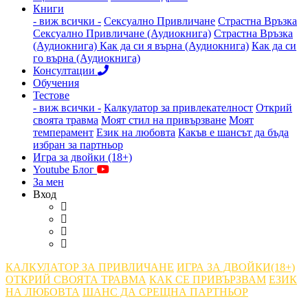
Книги
- виж всички -
Сексуално Привличане
Страстна Връзка
Сексуално Привличане (Аудиокнига)
Страстна Връзка
(Аудиокнига)
Как да си я върна (Аудиокнига)
Как да си
го върна (Аудиокнига)
Консултации
Обучения
Тестове
- виж всички -
Калкулатор за привлекателност
Открий
своята травма
Моят стил на привързване
Моят
темперамент
Език на любовта
Какъв е шансът да бъда
избран за партньор
Игра за двойки (18+)
Youtube Блог
За мен
Вход
КАЛКУЛАТОР ЗА ПРИВЛИЧАНЕ
ИГРА ЗА ДВОЙКИ(18+)
ОТКРИЙ СВОЯТА ТРАВМА
КАК СЕ ПРИВЪРЗВАМ
ЕЗИК
НА ЛЮБОВТА
ШАНС ДА СРЕЩНА ПАРТНЬОР