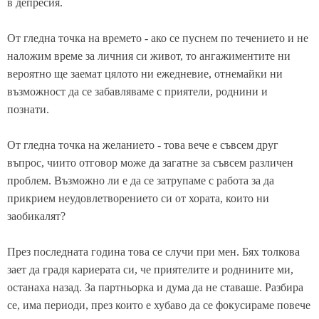
в депресия.
От гледна точка на времето - ако се пуснем по течението и не
наложим време за личния си живот, то ангажиментите ни
вероятно ще заемат цялото ни ежедневие, отнемайки ни
възможност да се забавляваме с приятели, роднини и
познати.
От гледна точка на желанието - това вече е съвсем друг
въпрос, чиито отговор може да загатне за съвсем различен
проблем. Възможно ли е да се затрупаме с работа за да
прикрием неудовлетворението си от хората, които ни
заобикалят?
През последната година това се случи при мен. Бях толкова
зает да градя кариерата си, че приятелите и роднините ми,
останаха назад. За партньорка и дума да не ставаше. Разбира
се, има периоди, през които е хубаво да се фокусираме повече