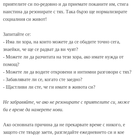
приятелите си по-редовно и да приемате поканите им, стига
наистина да резонирате с тях. Така бързо ще нормализирате
социалния си живот!
Запитайте се:
- Има ли хора, на които можете да се обадите точно сега,
знаейки, че ще се радват да ви чуят?
- Можете ли да разчитата на тези хора, ако имате нужда от
помощ?
- Можете ли да водите откровени и интимни разговори с тях?
- Забавлявате ли се, когато сте заедно?
- Щастливи ли сте, че ги имате в живота си?
Не забравяйте, че ако не резонирате с приятелите си, може
би е време да намерете нови.
Ако основната причина да не прекарвате време с никого, е
защото сте твърде заети, разгледайте ежедневието си и кое