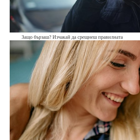
Защо бързаш? Изчакай да срещнеш правилната