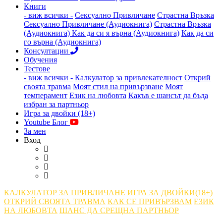
Книги
- виж всички -
Сексуално Привличане
Страстна Връзка
Сексуално Привличане (Аудиокнига)
Страстна Връзка
(Аудиокнига)
Как да си я върна (Аудиокнига)
Как да си
го върна (Аудиокнига)
Консултации
Обучения
Тестове
- виж всички -
Калкулатор за привлекателност
Открий
своята травма
Моят стил на привързване
Моят
темперамент
Език на любовта
Какъв е шансът да бъда
избран за партньор
Игра за двойки (18+)
Youtube Блог
За мен
Вход
КАЛКУЛАТОР ЗА ПРИВЛИЧАНЕ
ИГРА ЗА ДВОЙКИ(18+)
ОТКРИЙ СВОЯТА ТРАВМА
КАК СЕ ПРИВЪРЗВАМ
ЕЗИК
НА ЛЮБОВТА
ШАНС ДА СРЕЩНА ПАРТНЬОР