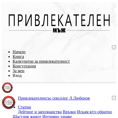
Начало
Книга
Калкулатор за привлекателност
Консултация
За мен
Вход
Привлекателен
със сексолог Л.Любенов
Статии
Дейтинг и запознанства
Връзки
Искам я/го обратно
Щастлив живот
Интимно здраве