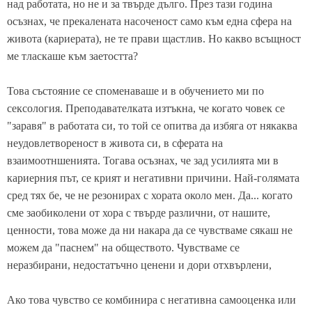
над работата, но не и за твърде дълго. През тази година
осъзнах, че прекалената насоченост само към една сфера на
живота (кариерата), не те прави щастлив. Но какво всъщност
ме тласкаше към заетостта?
Това състояние се споменаваше и в обучението ми по
сексология. Преподавателката изтъкна, че когато човек се
"заравя" в работата си, то той се опитва да избяга от някаква
неудовлетвореност в живота си, в сферата на
взаимоотншенията. Тогава осъзнах, че зад усилията ми в
кариерния път, се крият и негативни причини. Най-голямата
сред тях бе, че не резонирах с хората около мен. Да... когато
сме заобиколени от хора с твърде различни, от нашите,
ценности, това може да ни накара да се чувстваме сякаш не
можем да "паснем" на обществото. Чувстваме се
неразбирани, недостатъчно ценени и дори отхвърлени,
Ако това чувство се комбинира с негативна самооценка или