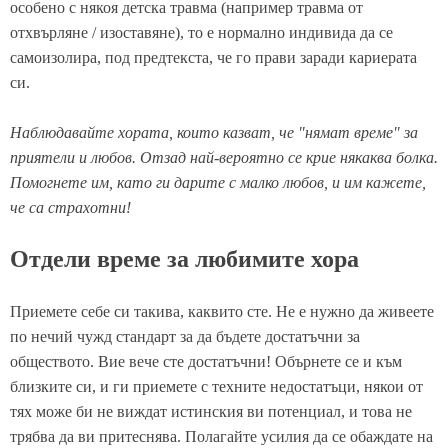
особено с някоя детска травма (например травма от
отхвърляне / изоставяне), то е нормално индивида да се
самоизолира, под предтекста, че го прави заради кариерата
си.
Наблюдавайте хората, които казват, че "нямат време" за
приятели и любов. Отзад най-вероятно се крие някаква болка.
Помогнете им, като ги дарите с малко любов, и им кажете,
че са страхотни!
Отдели време за любимите хора
Приемете себе си такива, каквито сте. Не е нужно да живеете
по нечий чужд стандарт за да бъдете достатъчни за
обществото. Вие вече сте достатъчни! Обърнете се и към
близките си, и ги приемете с техните недостатъци, някои от
тях може би не виждат истинския ви потенциал, и това не
трябва да ви притеснява. Полагайте усилия да се обаждате на