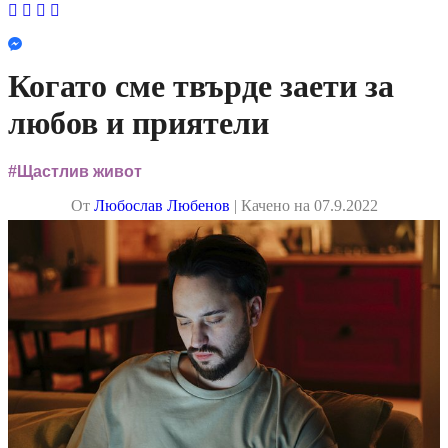
Facebook
Instagram
YouTube
LinkedIn
Когато сме твърде заети за
любов и приятели
#Щастлив живот
Oт
Любослав Любенов
| Качено на 07.9.2022