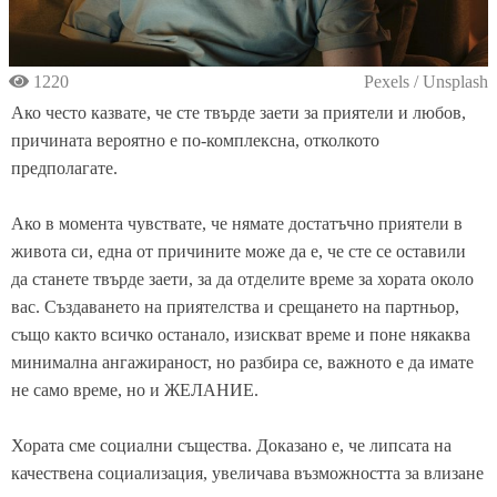
1220
Pexels / Unsplash
Ако често казвате, че сте твърде заети за приятели и любов,
причината вероятно е по-комплексна, отколкото
предполагате.
Ако в момента чувствате, че нямате достатъчно приятели в
живота си, една от причините може да е, че сте се оставили
да станете твърде заети, за да отделите време за хората около
вас. Създаването на приятелства и срещането на партньор,
също както всичко останало, изискват време и поне някаква
минимална ангажираност, но разбира се, важното е да имате
не само време, но и ЖЕЛАНИЕ.
Хората сме социални същества. Доказано е, че липсата на
качествена социализация, увеличава възможността за влизане