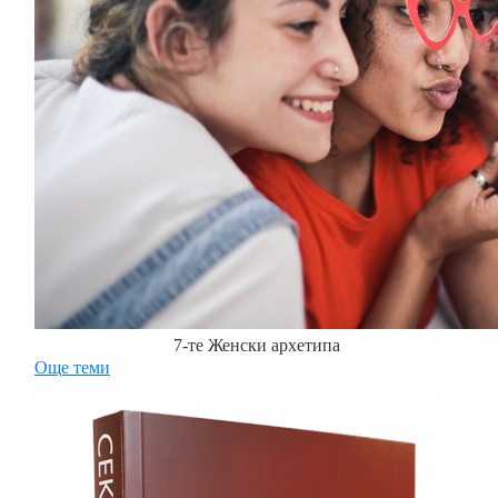
7-те Женски архетипа
Още теми