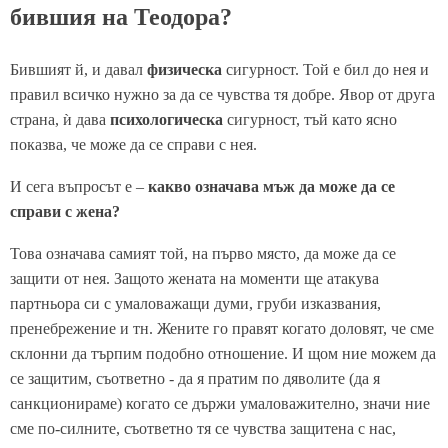
бившия на Теодора?
Бившият й, и давал
физическа
сигурност. Той е бил до нея и
правил всичко нужно за да се чувства тя добре. Явор от друга
страна, ѝ дава
психологическа
сигурност, тъй като ясно
показва, че може да се справи с нея.
И сега въпросът е –
какво означава мъж да може да се
справи с жена?
Това означава самият той, на първо място, да може да се
защити от нея. Защото жената на моменти ще атакува
партньора си с умаловажащи думи, груби изказвания,
пренебрежение и тн. Жените го правят когато доловят, че сме
склонни да търпим подобно отношение. И щом ние можем да
се защитим, съответно - да я пратим по дяволите (да я
санкционираме) когато се държи умаловажително, значи ние
сме по-силните, съответно тя се чувства защитена с нас,