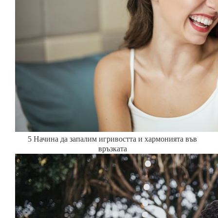
5 Начина да запалим игривостта и хармонията във
връзката