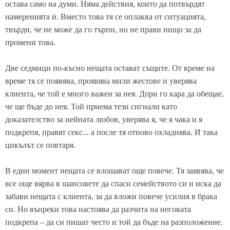
остава само на думи. Няма действия, които да потвърдят
намеренията ѝ. Вместо това тя се оплаква от ситуацията,
твърди, че не може да го търпи, но не прави нищо за да
промени това.
Две седмици по-късно нещата остават същите. От време на
време тя се появява, проявява мили жестове и уверява
клиента, че той е много важен за нея. Дори го кара да обещае,
че ще бъде до нея. Той приема тези сигнали като
доказателство за нейната любов, уверява я, че я чака и я
подкрепя, правят секс... а после тя отново охладнява. И така
цикълът се повтаря.
В един момент нещата се влошават още повече. Тя заявява, че
все още вярва в шансовете да спаси семейството си и иска да
забави нещата с клиента, за да вложи повече усилия в брака
си. Но въпреки това настоява да разчита на неговата
подкрепа – да си пишат често и той да бъде на разположение.