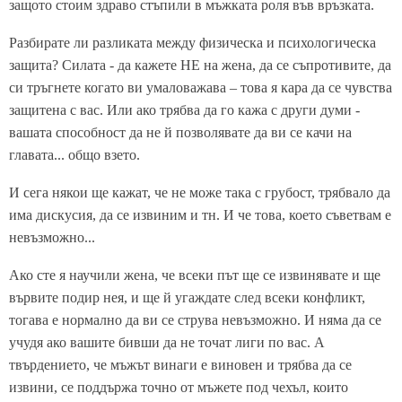
защото стоим здраво стъпили в мъжката роля във връзката.
Разбирате ли разликата между физическа и психологическа
защита? Силата - да кажете НЕ на жена, да се съпротивите, да
си тръгнете когато ви умаловажава – това я кара да се чувства
защитена с вас. Или ако трябва да го кажа с други думи -
вашата способност да не й позволявате да ви се качи на
главата... общо взето.
И сега някои ще кажат, че не може така с грубост, трябвало да
има дискусия, да се извиним и тн. И че това, което съветвам е
невъзможно...
Ако сте я научили жена, че всеки път ще се извинявате и ще
вървите подир нея, и ще й угаждате след всеки конфликт,
тогава е нормално да ви се струва невъзможно. И няма да се
учудя ако вашите бивши да не точат лиги по вас. А
твърдението, че мъжът винаги е виновен и трябва да се
извини, се поддържа точно от мъжете под чехъл, които