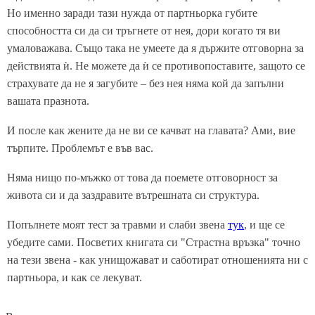
Но именно заради тази нужда от партньорка губите
способността си да си тръгнете от нея, дори когато тя ви
умаловажава. Също така не умеете да я държите отговорна за
действията ѝ. Не можете да ѝ се противопоставите, защото се
страхувате да не я загубите – без нея няма кой да запълни
вашата празнота.
И после как жените да не ви се качват на главата? Ами, вие
търпите. Проблемът е във вас.
Няма нищо по-мъжко от това да поемете отговорност за
живота си и да заздравите вътрешната си структура.
Попълнете моят тест за травми и слаби звена
тук
, и ще се
убедите сами. Посветих книгата си "Страстна връзка" точно
на тези звена - как унищожават и саботират отношенията ни с
партньора, и как се лекуват.