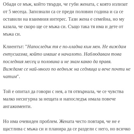
Обади се мъж, който твърди, че губи жената, с която излизат
от 5 месеца. Запознали са се преди половин година и са се
оставили на взаимния интерес. Тази жена е семейна, но му
казала, че скоро ще се мъжа си. Също така тя има и дете от
мъжа си.
Клиентът: "
Напоследък тя е по-хладна към мен. Не виждам
ентусиазма, който имаше в началото. Наблюдавам това
последния месец и половина и не знам какво да правя.
Виждаме се най-много по веднъж на седмица и вече почти не
чатим
".
Той е опитал да говори с нея, а тя отвърнала, че се чувства
малко несигурна за нещата и напоследък имала повече
ангажименти.
Но има очевиден проблем. Жената често повтаря, че не е
щастлива с мъжа си и планира да се раздели с него, но всичко