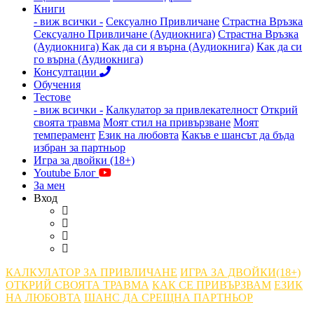
Книги
- виж всички -
Сексуално Привличане
Страстна Връзка
Сексуално Привличане (Аудиокнига)
Страстна Връзка
(Аудиокнига)
Как да си я върна (Аудиокнига)
Как да си
го върна (Аудиокнига)
Консултации
Обучения
Тестове
- виж всички -
Калкулатор за привлекателност
Открий
своята травма
Моят стил на привързване
Моят
темперамент
Език на любовта
Какъв е шансът да бъда
избран за партньор
Игра за двойки (18+)
Youtube Блог
За мен
Вход
КАЛКУЛАТОР ЗА ПРИВЛИЧАНЕ
ИГРА ЗА ДВОЙКИ(18+)
ОТКРИЙ СВОЯТА ТРАВМА
КАК СЕ ПРИВЪРЗВАМ
ЕЗИК
НА ЛЮБОВТА
ШАНС ДА СРЕЩНА ПАРТНЬОР