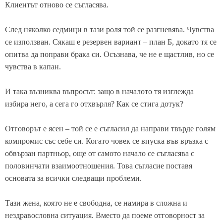
Клиентът отново се съгласява.
След няколко седмици в тази роля той се разгневява. Чувства
се използван. Сякаш е резервен вариант – план Б, докато тя се
опитва да поправи брака си. Осъзнава, че не е щастлив, но се
чувства в капан.
И така възниква въпросът: защо в началото тя изглежда
избира него, а сега го отхвърля? Как се стига дотук?
Отговорът е ясен – той се е съгласил да направи твърде голям
компромис със себе си. Когато човек се впуска във връзка с
обвързан партньор, още от самото начало се съгласява с
половинчати взаимоотношения. Това съгласие поставя
основата за всички следващи проблеми.
Тази жена, която не е свободна, се намира в сложна и
нездравословна ситуация. Вместо да поеме отговорност за