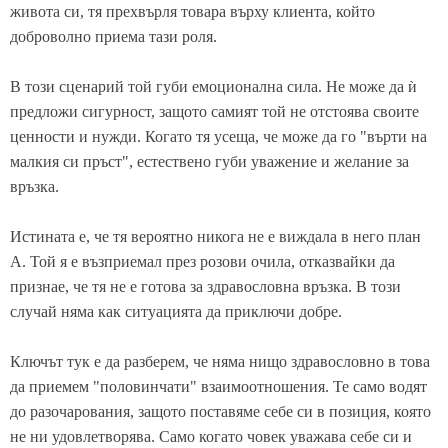
живота си, тя прехвърля товара върху клиента, който
доброволно приема тази роля.
В този сценарий той губи емоционална сила. Не може да ѝ
предложи сигурност, защото самият той не отстоява своите
ценности и нужди. Когато тя усеща, че може да го "върти на
малкия си пръст", естествено губи уважение и желание за
връзка.
Истината е, че тя вероятно никога не е виждала в него план
А. Той я е възприемал през розови очила, отказвайки да
признае, че тя не е готова за здравословна връзка. В този
случай няма как ситуацията да приключи добре.
Ключът тук е да разберем, че няма нищо здравословно в това
да приемем "половинчати" взаимоотношения. Те само водят
до разочарования, защото поставяме себе си в позиция, която
не ни удовлетворява. Само когато човек уважава себе си и