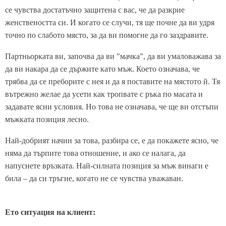
се чувства достатъчно защитена с вас, че да разкрие
женствеността си. И когато се случи, тя ще почне да ви удря
точно по слабото място, за да ви помогне да го заздравите.
Партньорката ви, започва да ви "мачка", да ви умаловажава за
да ви накара да се държите като мъж. Което означава, че
трябва да се преборите с нея и да я поставите на мястото й. Тя
вътрежно желае да усети как тропвате с ръка по масата и
задавате ясни условия. Но това не означава, че ще ви отстъпи
мъжката позиция лесно.
Най-добрият начин за това, разбира се, е да покажете ясно, че
няма да търпите това отношение, и ако се налага, да
напуснете връзката. Най-силната позиция за мъж винаги е
била – да си тръгне, когато не се чувства уважаван.
Ето ситуация на клиент: