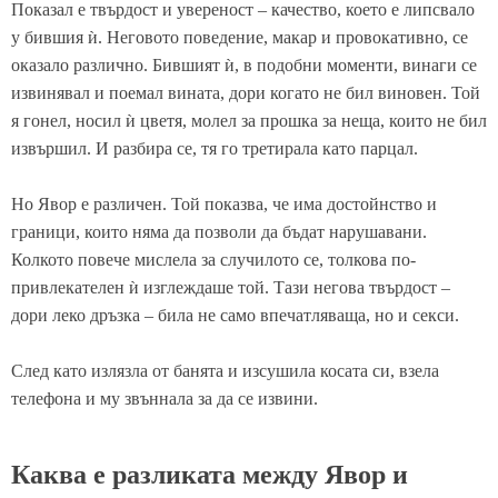
Показал е твърдост и увереност – качество, което е липсвало
у бившия ѝ. Неговото поведение, макар и провокативно, се
оказало различно. Бившият ѝ, в подобни моменти, винаги се
извинявал и поемал вината, дори когато не бил виновен. Той
я гонел, носил ѝ цветя, молел за прошка за неща, които не бил
извършил. И разбира се, тя го третирала като парцал.
Но Явор е различен. Той показва, че има достойнство и
граници, които няма да позволи да бъдат нарушавани.
Колкото повече мислела за случилото се, толкова по-
привлекателен ѝ изглеждаше той. Тази негова твърдост –
дори леко дръзка – била не само впечатляваща, но и секси.
След като излязла от банята и изсушила косата си, взела
телефона и му звъннала за да се извини.
Каква е разликата между Явор и