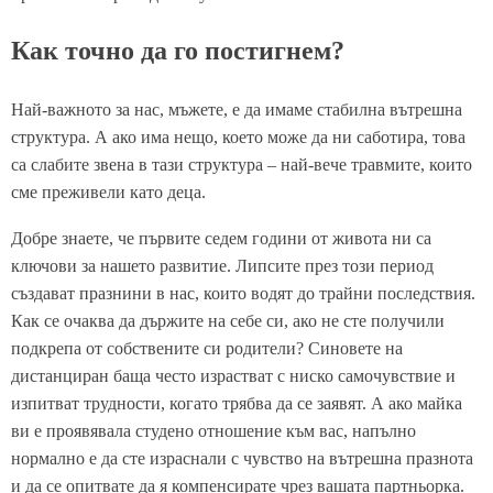
Как точно да го постигнем?
Най-важното за нас, мъжете, е да имаме стабилна вътрешна
структура. А ако има нещо, което може да ни саботира, това
са слабите звена в тази структура – най-вече травмите, които
сме преживели като деца.
Добре знаете, че първите седем години от живота ни са
ключови за нашето развитие. Липсите през този период
създават празнини в нас, които водят до трайни последствия.
Как се очаква да държите на себе си, ако не сте получили
подкрепа от собствените си родители? Синовете на
дистанциран баща често израстват с ниско самочувствие и
изпитват трудности, когато трябва да се заявят. А ако майка
ви е проявявала студено отношение към вас, напълно
нормално е да сте израснали с чувство на вътрешна празнота
и да се опитвате да я компенсирате чрез вашата партньорка.