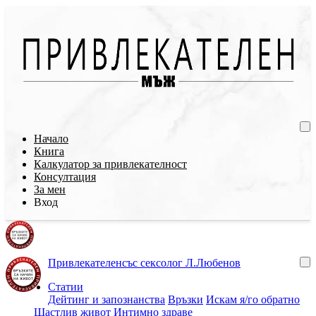
Начало
Книга
Калкулатор за привлекателност
Консултация
За мен
Вход
Привлекателен
със сексолог Л.Любенов
Статии
Дейтинг и запознанства
Връзки
Искам я/го обратно
Щастлив живот
Интимно здраве