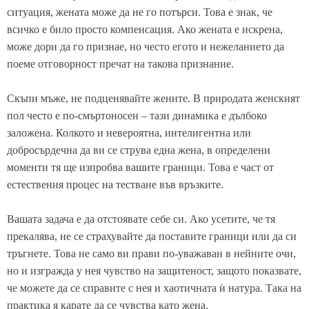
ситуация, жената може да не го потърси. Това е знак, че
всичко е било просто компенсация. Ако жената е искрена,
може дори да го признае, но често егото и нежеланието да
поеме отговорност пречат на такова признание.
Скъпи мъже, не подценявайте жените. В природата женският
пол често е по-смъртоносен – тази динамика е дълбоко
заложена. Колкото и невероятна, интелигентна или
добросърдечна да ви се струва една жена, в определени
моменти тя ще изпробва вашите граници. Това е част от
естествения процес на тестване във връзките.
Вашата задача е да отстоявате себе си. Ако усетите, че тя
прекалява, не се страхувайте да поставите граници или да си
тръгнете. Това не само ви прави по-уважаван в нейните очи,
но и изгражда у нея чувство на защитеност, защото показвате,
че можете да се справите с нея и хаотичната ѝ натура. Така на
практика я карате да се чувства като жена.