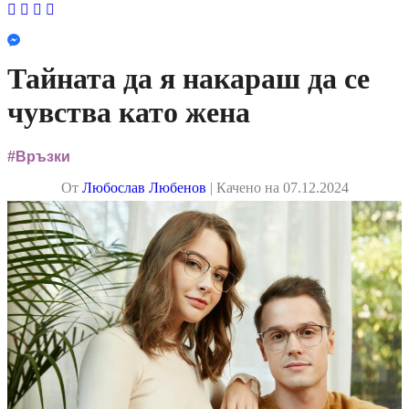
Facebook
Instagram
YouTube
LinkedIn
Тайната да я накараш да се
чувства като жена
#Връзки
Oт
Любослав Любенов
| Качено на 07.12.2024