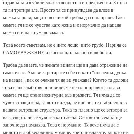
отдавна за изгубили мъжествеността си пред жената. Затова
тя ги третира зле. Просто тя се принуждава да влезе в
мъжката роля, защото все някой трябва да го направи. Така
самата тя не се чувства като жена и е нормално да напада
мъжа си и да го умаловажава.
Tова което съветвам, не е нито лошо, нито грубо. Нарича се
САМОУВАЖЕНИЕ и е основната колона в любовта.
Трябва да знаете, че жената винаги ще ви дава отражение на
самите вас. Ако вие третирате себе си като "последна дупка
на кавала", как се очаква тя да ви уважава? Когато тя долови
това ваше слабо звено и види, че не го поправяте, тогава
самата тя ще стане несигурна във връзката. Тя няма да се
чувства защитена, защото вижда, че вие не сте стабилен във
вашата вътрешна структура. Така тя плавно ще се затвори за
вас, защото не се чувства като жена. Съответно сексът ще
започне да намалява. Това е нормално. Тя вече няма да е
милото и любвеобвилно момиче, което познавате, защото не