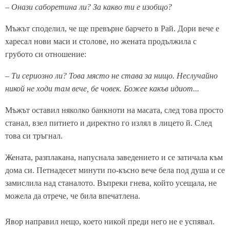
– Онази саборетина ли? За какво ти е изобщо?
Мъжът споделил, че ще превърне барчето в Рай. Дори вече е
харесал нови маси и столове, но жената продължила с
грубото си отношение:
– Ти сериозно ли? Това място не става за нищо. Неслучайно
никой не ходи там вече, бе човек. Божее какъв идиот...
Мъжът оставил няколко банкноти на масата, след това просто
станал, взел питието и директно го излял в лицето й. След
това си тръгнал.
Жената, разплакана, напуснала заведението и се затичала към
дома си. Петнадесет минути по-късно вече бела под душа и се
замислила над станалото. Въпреки гнева, който усещала, не
можела да отрече, че била впечатлена.
Явор направил нещо, което никой преди него не е успявал.