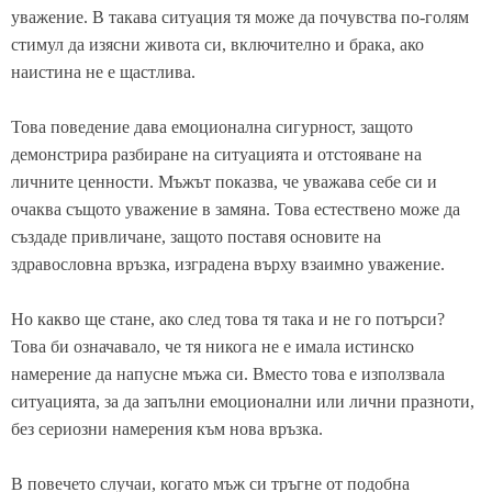
уважение. В такава ситуация тя може да почувства по-голям
стимул да изясни живота си, включително и брака, ако
наистина не е щастлива.
Това поведение дава емоционална сигурност, защото
демонстрира разбиране на ситуацията и отстояване на
личните ценности. Мъжът показва, че уважава себе си и
очаква същото уважение в замяна. Това естествено може да
създаде привличане, защото поставя основите на
здравословна връзка, изградена върху взаимно уважение.
Но какво ще стане, ако след това тя така и не го потърси?
Това би означавало, че тя никога не е имала истинско
намерение да напусне мъжа си. Вместо това е използвала
ситуацията, за да запълни емоционални или лични празноти,
без сериозни намерения към нова връзка.
В повечето случаи, когато мъж си тръгне от подобна