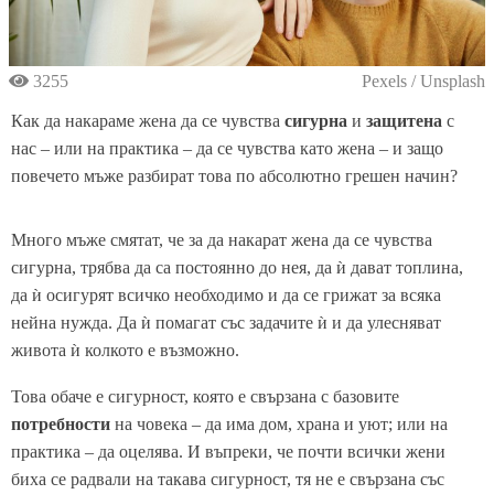
3255
Pexels / Unsplash
Как да накараме жена да се чувства
сигурна
и
защитена
с
нас – или на практика – да се чувства като жена – и защо
повечето мъже разбират това по абсолютно грешен начин?
Много мъже смятат, че за да накарат жена да се чувства
сигурна, трябва да са постоянно до нея, да ѝ дават топлина,
да ѝ осигурят всичко необходимо и да се грижат за всяка
нейна нужда. Да ѝ помагат със задачите ѝ и да улесняват
живота ѝ колкото е възможно.
Това обаче е сигурност, която е свързана с базовите
потребности
на човека – да има дом, храна и уют; или на
практика – да оцелява. И въпреки, че почти всички жени
биха се радвали на такава сигурност, тя не е свързана със