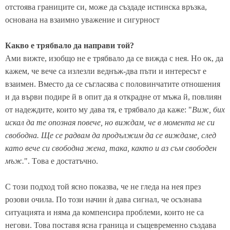
отстоява границите си, може да създаде истинска връзка,
основана на взаимно уважение и сигурност
Какво е трябвало да направи той?
Ами вижте, изобщо не е трябвало да се вижда с нея. Но ок, да
кажем, че вече са излeзли веднъж-два пъти и интересът е
взаимен. Вместо да се съгласява с половинчатите отношения
и да върви подире й в опит да я открадне от мъжа й, повлиян
от надеждите, които му дава тя, е трябвало да каже: "
Виж, бих
искал да те опозная повече, но виждам, че в момента не си
свободна. Ще се радвам да продължим да се виждаме, след
като вече си свободна жена, така, както и аз съм свободен
мъж.
". Tова е достатъчно.
С този подход той ясно показва, че не гледа на нея през
розови очила. По този начин ѝ дава сигнал, че осъзнава
ситуацията и няма да компенсира проблеми, които не са
негови. Това поставя ясна граница и същевременно създава