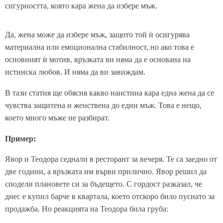
сигурността, която кара жена да избере мъж.
Да, жена може да избере мъж, защото той ѝ осигурява
материална или емоционална стабилност, но ако това е
основният ѝ мотив, връзката ви няма да е основана на
истинска любов. И няма да ви завиждам.
В тази статия ще обясня какво наистина кара една жена да се
чувства защитена и женствена до един мъж. Това е нещо,
което много мъже не разбират.
Пример:
Явор и Теодора седнали в ресторант за вечеря. Те са заедно от
две години, а връзката им върви прилично. Явор решил да
сподели плановете си за бъдещето. С гордост разказал, че
днес е купил барче в квартала, което отскоро било пуснато за
продажба. Но реакцията на Теодора била груба: